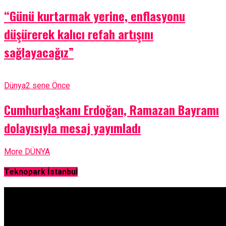
“Günü kurtarmak yerine, enflasyonu
düşürerek kalıcı refah artışını
sağlayacağız”
Dünya
2 sene Önce
Cumhurbaşkanı Erdoğan, Ramazan Bayramı
dolayısıyla mesaj yayımladı
More DÜNYA
Teknopark İstanbul