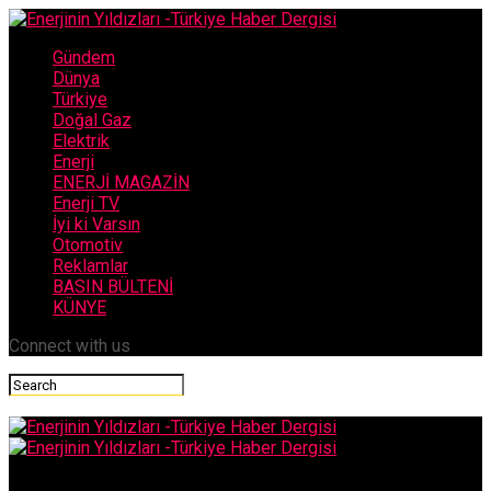
Gündem
Dünya
Türkiye
Doğal Gaz
Elektrik
Enerji
ENERJİ MAGAZİN
Enerji TV
İyi ki Varsın
Otomotiv
Reklamlar
BASIN BÜLTENİ
KÜNYE
Connect with us