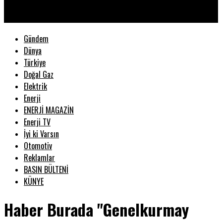
Enerjinin Yıldızları -Türkiye Haber
Dergisi
Gündem
Dünya
Türkiye
Doğal Gaz
Elektrik
Enerji
ENERJİ MAGAZİN
Enerji TV
İyi ki Varsın
Otomotiv
Reklamlar
BASIN BÜLTENİ
KÜNYE
Haber Burada "Genelkurmay