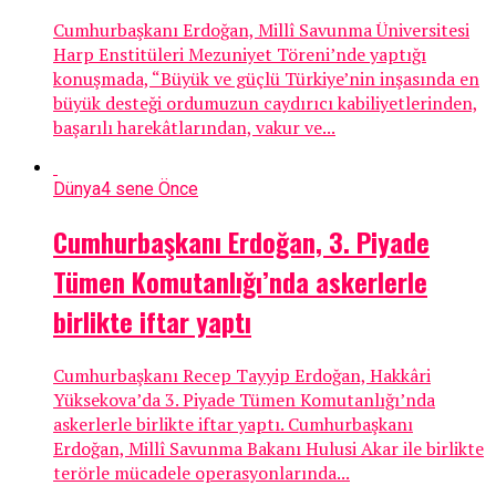
Cumhurbaşkanı Erdoğan, Millî Savunma Üniversitesi
Harp Enstitüleri Mezuniyet Töreni’nde yaptığı
konuşmada, “Büyük ve güçlü Türkiye’nin inşasında en
büyük desteği ordumuzun caydırıcı kabiliyetlerinden,
başarılı harekâtlarından, vakur ve...
Dünya
4 sene Önce
Cumhurbaşkanı Erdoğan, 3. Piyade
Tümen Komutanlığı’nda askerlerle
birlikte iftar yaptı
Cumhurbaşkanı Recep Tayyip Erdoğan, Hakkâri
Yüksekova’da 3. Piyade Tümen Komutanlığı’nda
askerlerle birlikte iftar yaptı. Cumhurbaşkanı
Erdoğan, Millî Savunma Bakanı Hulusi Akar ile birlikte
terörle mücadele operasyonlarında...