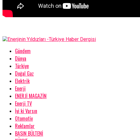
Gündem
Dünya
Türkiye
Doğal Gaz
Elektrik
Enerji
ENERJİ MAGAZİN
Enerji TV
İyi ki Varsın
Otomotiv
Reklamlar
BASIN BÜLTENİ