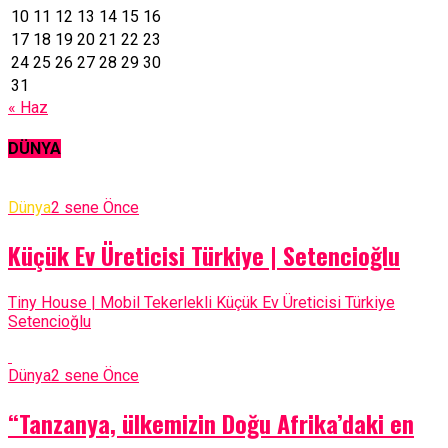
10
11
12
13
14
15
16
17
18
19
20
21
22
23
24
25
26
27
28
29
30
31
« Haz
DÜNYA
Dünya
2 sene Önce
Küçük Ev Üreticisi Türkiye | Setencioğlu
Tiny House | Mobil Tekerlekli Küçük Ev Üreticisi Türkiye
Setencioğlu
Dünya
2 sene Önce
“Tanzanya, ülkemizin Doğu Afrika’daki en