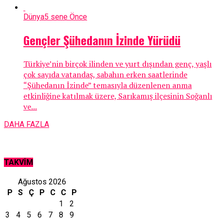
Dünya
5 sene Önce
Gençler Şühedanın İzinde Yürüdü
Türkiye’nin birçok ilinden ve yurt dışından genç, yaşlı
çok sayıda vatandaş, sabahın erken saatlerinde
“Şühedanın İzinde” temasıyla düzenlenen anma
etkinliğine katılmak üzere, Sarıkamış ilçesinin Soğanlı
ve...
DAHA FAZLA
TAKVİM
Ağustos 2026
P
S
Ç
P
C
C
P
1
2
3
4
5
6
7
8
9