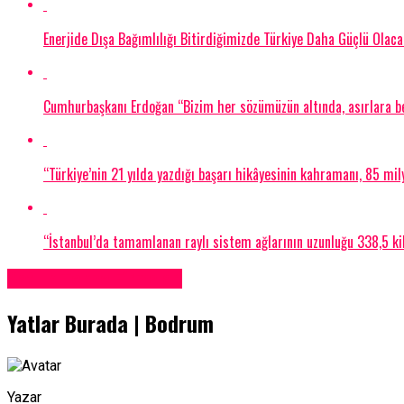
Enerjide Dışa Bağımlılığı Bitirdiğimizde Türkiye Daha Güçlü Olaca
Cumhurbaşkanı Erdoğan “Bizim her sözümüzün altında, asırlara be
“Türkiye’nin 21 yılda yazdığı başarı hikâyesinin kahramanı, 85 mil
“İstanbul’da tamamlanan raylı sistem ağlarının uzunluğu 338,5 ki
Satılık Tekne Firmaları
Yatlar Burada | Bodrum
Yazar