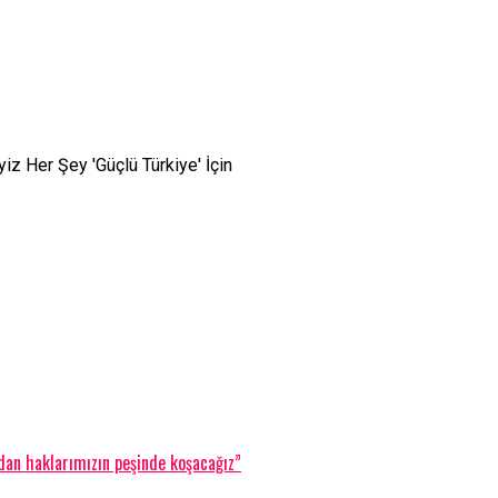
z Her Şey 'Güçlü Türkiye' İçin
adan haklarımızın peşinde koşacağız”