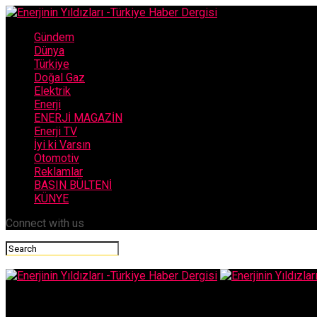
Gündem
Dünya
Türkiye
Doğal Gaz
Elektrik
Enerji
ENERJİ MAGAZİN
Enerji TV
İyi ki Varsın
Otomotiv
Reklamlar
BASIN BÜLTENİ
KÜNYE
Connect with us
Enerjinin Yıldızları -Türkiye Haber Dergis