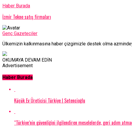
Haber Burada
İzmir Tekne satış firmaları
Genç Gazeteciler
Ülkemizin kalkınmasına haber çizgimizle destek olma azmindeyi
OKUMAYA DEVAM EDİN
Advertisement
Haber Burada
Küçük Ev Üreticisi Türkiye | Setencioğlu
“Türkiye’nin güvenliğini ilgilendiren meselelerde, geri adım atm