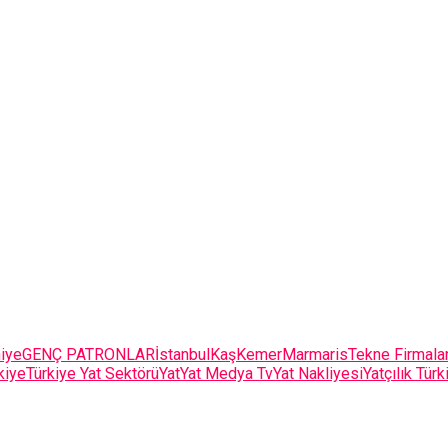
iye
GENÇ PATRONLAR
İstanbul
Kaş
Kemer
Marmaris
Tekne Firmala
kiye
Türkiye Yat Sektörü
Yat
Yat Medya Tv
Yat Nakliyesi
Yatçılık Türk