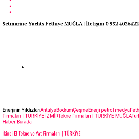
Setmarine Yachts Fethiye MUĞLA | İletişim 0 532 4026422
Enerjinin Yıldızları
Antalya
Bodrum
Çeşme
Enerji petrol medya
Feth
Firmaları | TÜRKİYE İZMİR
Tekne Firmaları | TÜRKİYE MUĞLA
Tür
Haber Burada
İkinci El Tekne ve Yat Firmaları | TÜRKİYE