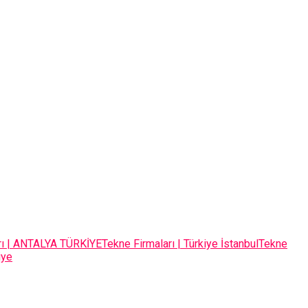
rı | ANTALYA TÜRKİYE
Tekne Firmaları | Türkiye İstanbul
Tekne
iye