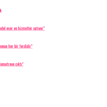
k
del eser ve hizmetler yatıyor”
yonun her bir ferdidir”
lometreye çıktı”