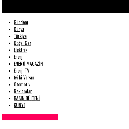
Muğla Fethiye | ikinci el Tekne firmaları
Gündem
Dünya
Türkiye
Doğal Gaz
Elektrik
Enerji
ENERJİ MAGAZİN
Enerji TV
İyi ki Varsın
Otomotiv
Reklamlar
BASIN BÜLTENİ
KÜNYE
Satılık Tekne Firmaları